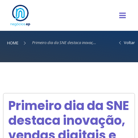
Primeiro dia da SNE destaca inovação, vendas digitais e agenda estratégica para Campinas
Voltar
HOME
Primeiro dia da SNE
destaca inovação,
vendas digitais e